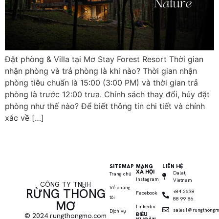
Đặt phòng & Villa tại Mơ Stay Forest Resort Thời gian
nhận phòng và trả phòng là khi nào? Thời gian nhận
phòng tiêu chuẩn là 15:00 (3:00 PM) và thời gian trả
phòng là trước 12:00 trưa. Chính sách thay đổi, hủy đặt
phòng như thế nào? Để biết thông tin chi tiết và chính
xác về […]
SITEMAP
MẠNG
LIÊN HỆ
XÃ HỘI
Dalat,
Trang chủ
Instagram
Vietnam
CÔNG TY TNHH
Về chúng
RỪNG THÔNG
+84 2638
Facebook
tôi
88 99 86
MƠ
Linkedin
sales1@rungthong
Dịch vụ
ĐIỀU
© 2024 rungthongmo.com