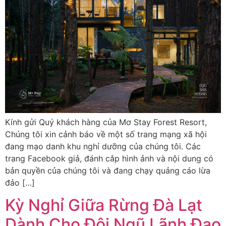
Kính gửi Quý khách hàng của Mơ Stay Forest Resort,
Chúng tôi xin cảnh báo về một số trang mạng xã hội
đang mạo danh khu nghỉ dưỡng của chúng tôi. Các
trang Facebook giả, đánh cắp hình ảnh và nội dung có
bản quyền của chúng tôi và đang chạy quảng cáo lừa
đảo […]
Kỳ Nghỉ Giữa Rừng Đà Lạt
Dành Cho Đội Ngũ Lãnh Đạo