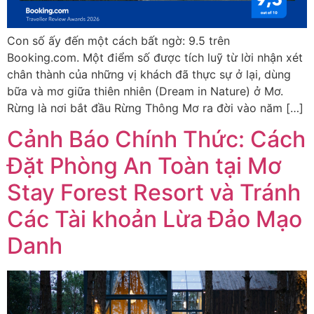
Con số ấy đến một cách bất ngờ: 9.5 trên
Booking.com. Một điểm số được tích luỹ từ lời nhận xét
chân thành của những vị khách đã thực sự ở lại, dùng
bữa và mơ giữa thiên nhiên (Dream in Nature) ở Mơ.
Rừng là nơi bắt đầu Rừng Thông Mơ ra đời vào năm […]
Cảnh Báo Chính Thức: Cách
Đặt Phòng An Toàn tại Mơ
Stay Forest Resort và Tránh
Các Tài khoản Lừa Đảo Mạo
Danh