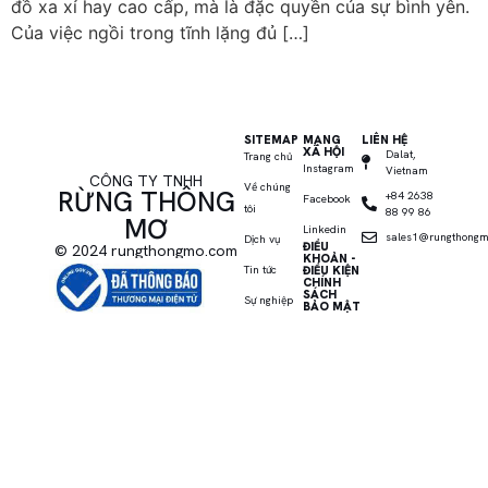
đồ xa xỉ hay cao cấp, mà là đặc quyền của sự bình yên.
Của việc ngồi trong tĩnh lặng đủ […]
SITEMAP
MẠNG
LIÊN HỆ
XÃ HỘI
Dalat,
Trang chủ
Instagram
Vietnam
CÔNG TY TNHH
Về chúng
RỪNG THÔNG
+84 2638
Facebook
tôi
88 99 86
MƠ
Linkedin
sales1@rungthong
Dịch vụ
ĐIỀU
© 2024 rungthongmo.com
KHOẢN -
Tin tức
ĐIỀU KIỆN
CHÍNH
SÁCH
Sự nghiệp
BẢO MẬT