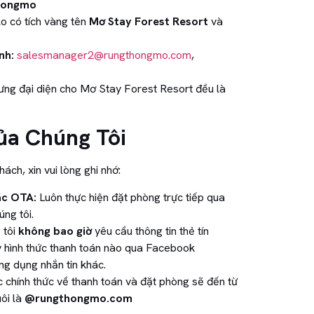
thongmo
o có tích vàng tên
Mơ Stay Forest Resort
và
nh:
salesmanager2@rungthongmo.com
,
ng đại diện cho Mơ Stay Forest Resort đều là
ủa Chúng Tôi
ch, xin vui lòng ghi nhớ:
ác OTA:
Luôn thực hiện đặt phòng trực tiếp qua
ng tôi.
 tôi
không bao giờ
yêu cầu thông tin thẻ tín
 hình thức thanh toán nào qua Facebook
g dụng nhắn tin khác.
ạc chính thức về thanh toán và đặt phòng sẽ đến từ
uôi là
@rungthongmo.com