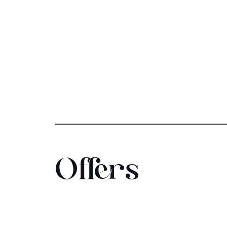
Offers
Ăn trưa giữa rừng
thông
Apply