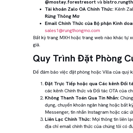
@mostay.forestresort
và
bistro.rung
Tài khoản Zalo OA Chính Thức:
Kênh Zal
Rừng Thông Mơ
Email Chính Thức của Bộ phận Kinh doa
sales1@rungthongmo.com
Bất kỳ trang MXH hoặc trang web nào khác tự xư
giả.
Quy Trình Đặt Phòng C
Để đảm bảo việc đặt phòng hoặc Villa của quý khá
Đặt Trực Tiếp hoặc qua Các kênh Đối t
các kênh Chính thức và Đối tác OTA của chú
Không Thanh Toán Qua Tin Nhắn:
Chúng
dụng, chuyển khoản ngân hàng hoặc bất kỳ
Messenger, tin nhắn Instagram hoặc các ứn
Liên Lạc Chính Thức:
Mọi thông tin liên l
địa chỉ email chính thức của chúng tôi có đ