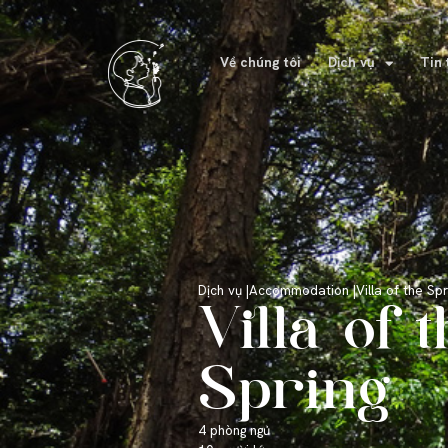
Về chúng tôi
Dịch vụ
Tin 
Dịch vụ |
Accommodation |
Villa of the Spr
Villa of t
Spring
4 phòng ngủ