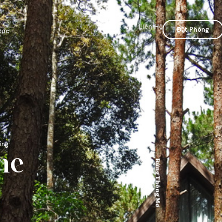
Liên Hệ
Đặt Phòng
tức
ing
he
Rừng Thông Mơ