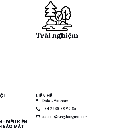
Trải nghiệm
ỘI
LIÊN HỆ
Dalat, Vietnam
+84 2638 88 99 86
sales1@rungthongmo.com
 - ĐIỀU KIỆN
H BẢO MẬT