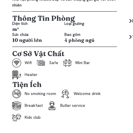
nhiên
Thông Tin Phòng
Diện tích
Loại giường
m²
Sức chứa
Bao gồm
10 người lớn
4 phòng ngủ
Cơ Sở Vật Chất
Wifi
Safe
Mini Bar
Heater
Tiện Ích
No smoking room
Welcome drink
Breakfast
Butler service
Kids club