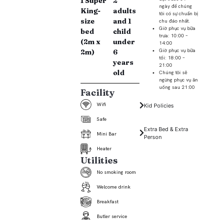
1 Super
2
ngày để chúng
King-
adults
tôi có sự chuẩn bị
size
and 1
chu đáo nhất.
Giờ phục vụ bữa
bed
child
trưa: 10:00 –
(2m x
under
14:00
Giờ phục vụ bữa
2m)
6
tối: 18:00 –
years
21:00
old
Chúng tôi sẽ
ngừng phục vụ ăn
uống sau 21:00
Facility
Wifi
Kid Policies
Safe
Extra Bed & Extra
Mini Bar
Person
Heater
Utilities
No smoking room
Welcome drink
Breakfast
Butler service