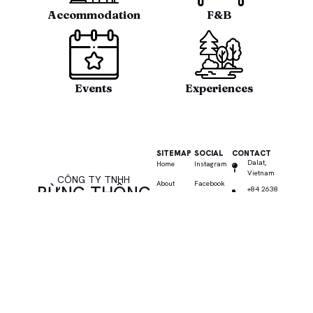
Accommodation
F&B
Events
Experiences​
SITEMAP
SOCIAL
CONTACT
Dalat,
Home
Instagram
Vietnam
CÔNG TY TNHH
About
Facebook
RỪNG THÔNG
+84 2638
88 99 86
Services
Linkedin
MƠ
sales1@rungthong
© 2024 rungthongmo.com
News
Careers