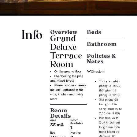
Overview
Beds
Info
Grand
Bathroom
Deluxe
Terrace
Policies &
Notes
Room
On the ground floor
Check-in
Overlooking the pine
and mixed forest
Thời gian nhận
Shared common areas
phòng là 15:00,
include: Entrance to the
thời gian trả
villa, kitchen and living
phòng là 12:00.
room
Giá phòng đã
bao gồm bữa
Room
sáng (phục vụ từ
7:00 đến 9:00)
Details
Bữa trưa và tối
Area
Room
Quý khách vui
Available
35 m2
1
lòng chọn món
trong Menu và
Bed
Hosting​
đặt trước 01