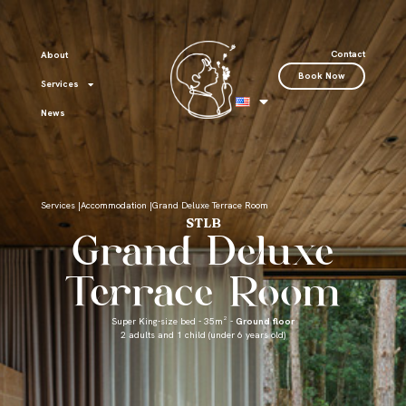
Contact
About
Book Now
Services
News
Services |
Accommodation |
Grand Deluxe Terrace Room
STLB
Grand Deluxe
Terrace Room
Super King-size bed - 35m² -
Ground floor
2 adults and 1 child (under 6 years old)