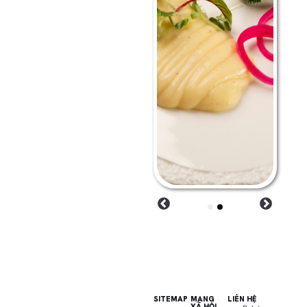
1
2
SITEMAP
MẠNG
LIÊN HỆ
XÃ HỘI