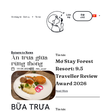
Liên
Đặt
Về chúng tôi
Dịch vụ
Tin tức
Hệ
chỗ
Return to News
Tin tức
Ăn trưa giữa
Mơ Stay Forest
rừng thông
Resort: 9.5
19.04.2024
rtm_user
Traveller Review
Award 2026
Read More
BỮA TRƯA
Tin tức