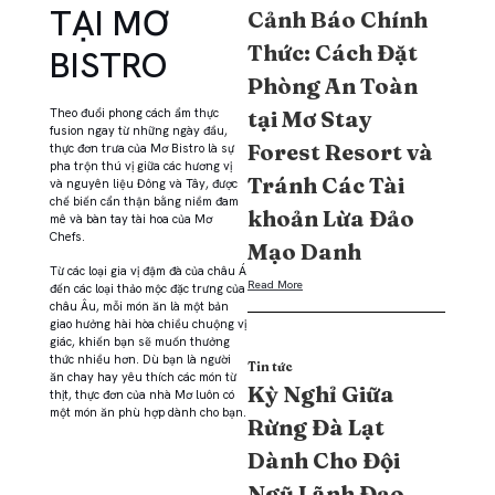
TẠI MƠ
Cảnh Báo Chính
Thức: Cách Đặt
BISTRO
Phòng An Toàn
tại Mơ Stay
Theo đuổi phong cách ẩm thực
fusion ngay từ những ngày đầu,
Forest Resort và
thực đơn trưa của Mơ Bistro là sự
pha trộn thú vị giữa các hương vị
Tránh Các Tài
và nguyên liệu Đông và Tây, được
chế biến cẩn thận bằng niềm đam
khoản Lừa Đảo
mê và bàn tay tài hoa của Mơ
Chefs.
Mạo Danh
Từ các loại gia vị đậm đà của châu Á
Read More
đến các loại thảo mộc đặc trưng của
châu Âu, mỗi món ăn là một bản
giao hưởng hài hòa chiều chuộng vị
giác, khiến bạn sẽ muốn thưởng
thức nhiều hơn. Dù bạn là người
Tin tức
ăn chay hay yêu thích các món từ
Kỳ Nghỉ Giữa
thịt, thực đơn của nhà Mơ luôn có
một món ăn phù hợp dành cho bạn.
Rừng Đà Lạt
Dành Cho Đội
Ngũ Lãnh Đạo